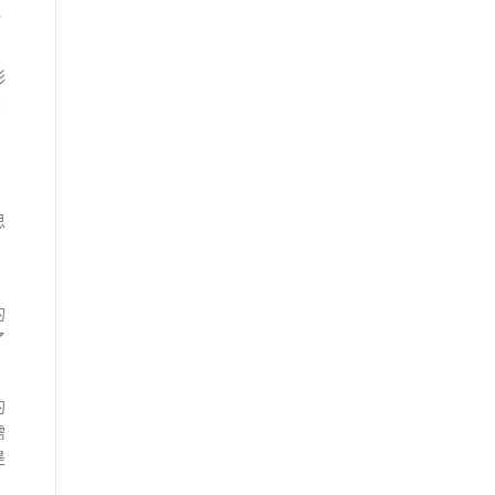
過
彩
拿
思
，
的
了
的
需
是