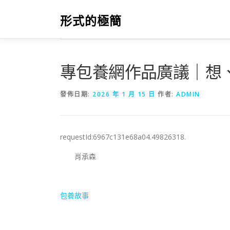
跳
至
形式的極簡
主
要
內
容
專包養網作品廣議｜想
發佈日期:
2026 年 1 月 15 日
作者:
ADMIN
requestId:6967c131e68a04.49826318.
肖承森
包養故事