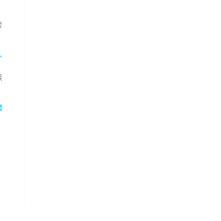
警
人
素
錢