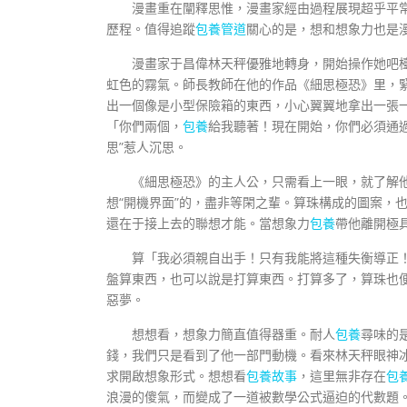
漫畫重在闡釋思惟，漫畫家經由過程展現超乎平
歷程。值得追蹤
包養管道
關心的是，想和想象力也是
漫畫家于昌偉林天秤優雅地轉身，開始操作她吧
虹色的霧氣。師長教師在他的作品《細思極恐》里，緊
出一個像是小型保險箱的東西，小心翼翼地拿出一張
「你們兩個，
包養
給我聽著！現在開始，你們必須通
思”惹人沉思。
《細思極恐》的主人公，只需看上一眼，就了解
想“開機界面”的，盡非等閑之輩。算珠構成的圖案，
還在于接上去的聯想才能。當想象力
包養
帶他離開極
算「我必須親自出手！只有我能將這種失衡導正
盤算東西，也可以說是打算東西。打算多了，算珠也
惡夢。
想想看，想象力簡直值得器重。耐人
包養
尋味的
錢，我們只是看到了他一部門動機。看來林天秤眼神
求開啟想象形式。想想看
包養故事
，這里無非存在
包
浪漫的傻氣，而變成了一道被數學公式逼迫的代數題