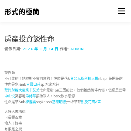
跳
至
形式的極簡
選單
主
要
內
容
房產投資談性命
發佈日期:
2024 年 3 月 14 日
作者:
ADMIN
談性命
不可能的！她絕對不會同意的！性命是花&
台北瓦斯科技大樓
nbsp; 花開花謝
性命是水 &nb
青雲山莊
sp;水來水往
聚興財經大廈
筑丰艾美
性命是樹 &n正因如此，他們雖然氣得內傷，但還是面帶
中山悅
笑容地
帛詩華
招待眾人。bsp;飲水思源
性命是草&nb
棟裡雲
sp;&nbsp
基泰明德
;一堆草芥
凱旋花園A區
大好人做功德
可長壽百歲
壞人干好事
有很是之災