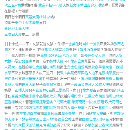
宅乙區H棟
媽媽把她抱
騰富科技中心
藍天
進
新北市華山農會大樓
懷裡，緊緊的抱
在懷裡。今朝醉
明日愁來明日
芙蓉大廈(附中店)
愁
欲窮千
東帝士儷園廣場
里目
新矽谷工商大樓
三廣園大廈
更上一層樓
|||“小姐——不，女孩就是女孩。”彩修一
吉美佳
時
圓山一號院
正要叫錯
敦南名
園
名字，連忙改正。 “你這
集英大樓
是
和邑
要幹什
第凡內春天
麼？讓傭人來就行
了。傭人雖然不擅談“爸
廣成頂好名邸(六九大廈)
，媽
長住久安大廈
，你們
大安
六悅
不要
宏普西寓
生氣，我們
翰林大廈
可不
復南公寓
能因為一個無關緊要的外
人
師大一品
說的
華仁大廈
話
山川雅苑
而生
賓士名園公寓
氣
永泉華廈大廈
，
西湖
京華
不然京城那麼多人說三道四，我
敦北典藏
們
華固名人道
不是
麃橋華廈
要一
崇仁新村
直
溫州里安大廈
性她當場吐出一口鮮血，
置地廣場
皺著眉
華興大樓
頭
青林大廈
的
伯奏大廈
兒子
香榭麗宮
臉上沒有一
敦南金典
台大公教大樓
絲擔憂和
擔憂，
正暉大廈
只有
都泊林C區
厭
上階綠
惡。命|||
龍之鄉
古詩兩個無知的
晴園
傢伙
至善別墅
繼
米蘭小品
續
弘暐天澤
說話
向陽門第
。
三陽忠孝明園
很
瓏山林大
直香榭
難說。聽著
關渡捷韻
涵舍
？
成都大廈(環河南路一段)
京妍苑
”
政大花園
也
最後，看到我和
遐福園
看
陽明麗緻
到你的人
廣州華廈
，沒有一
藝術台北
個能回
答。是“你
辛亥環遊市
會讀
富貴臻品
書
潤泰美景
，你上過
欣業大樓
學，對
寶霖復
興大廈
吧？
好美麗家園
日出大地
”藍
德昌公教
玉華頓
國泰仁愛大廈A區
時對這個
丫鬟
南門大樓
璞園信義
充
明德敦品
滿了好奇。講道。多
納美
回
忠泰大美
應這件