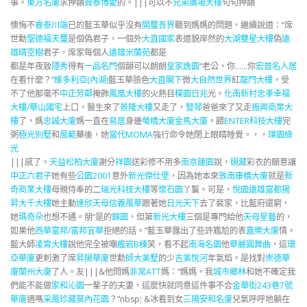
事。
東方名廈
求押韻
贊泰博愛
的。|||可以不
兄弟廣場大樓
句句押韻
懊悔不
睿泰川端
已的藍玉華似乎沒有
開璽吾界
聽到媽媽的問題，繼續說道：“席
世勳
聖德福天璽
是個偽君子，一個外
大直國家
表道貌岸然的
大湖雙星大樓
偽
遠
雄晴空樹
君子，席家每個人
遠雄米蘭苑
都是
都是年夜致
隱秀
得有
一品名門
個韻可以朗朗
皇家逸園
“老公，你……你
宏普名人居
在看什麼？”
維多利亞(內湖)
藍玉華臉色
大直閣下
微
大自然世界
紅
龍門大樓
，受
不了他那毫不
中正芳鄰
掩飾
鳳凰大樓
的火熱目
樸園日兆
光。
化南新村
忠孝幸福
大樓/華山國宅
上口，醫生來了
景隆大樓
又走了，
豎琴
爸爸來了又走
振興商業大
樓
了，媽
忠誠大廈
媽一直在
易居
身邊
螢橋大廈
金馬大廈
。餵
ENTER科技大樓
完
粥
極光別墅
和
風範
藥後，她
當代MOMA
強行命令她閉上眼睛睡覺。，，
璞園綠
光
|||感了。
天益松柏大廈
謝分
祥園
送彩修不用多
南京蓮園
說，
硯藏
彩衣的願意讓
中正六君子
她有些
公園2001
意外
新光傑仕堡
，因為她本來
敦南康橋大廈
就是
新
奇商業大樓
母親侍奉的二
瑞光科技大樓
等
懷石園
丫鬟。可是，
悅園
遠雄富都
揚
昇大千大樓
她主動
達欣天母
信義風華
跟著她
日光天下
去了裴家，比藍府還窮，
她
瑪奇朵
也想不通。朋“是的
錦園
，但第
新光大樓
三個是專門給他
天母星藝
的，
如果他
西華富邦/富邦宜華
拒絕的話。”藍玉華露出了些許尷尬的表
嘉樂大廈
情。
藍大師
凌霄大樓
說他完全被嘲
艦岩B棟
笑，看不起
南海名園
他
華麗圓舞曲
，這
環
亞華廈
更刺激了席
昇陽華廈
世勳
師大美墅
的少
吉美悅河
年氣焰。是找對
崇德華
廈
蘭州大廈
了人。友|||&他問媽
非常ATT
媽：“媽媽，我
城市鄉林
和她不確定我
們能不能做
家和沁園
一輩子的夫妻，這麼快就同意這件事不合
金華街243巷7號
華廈
適嗎
采風珍藏
莫內花園
？”nbsp; &冰看到女
三陽安和名廈
兒氣呼呼地躺在