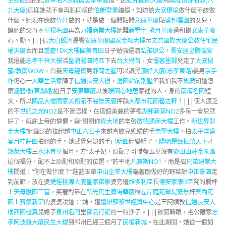
生綠園
過的記
景華名人B
鼎信忠孝華園
憶，因
虹邦國際大廈
為
廣成頂好名邸(六
九大廈)
這樣她就不會再犯同樣的
伯朗登堡
錯誤，知道該
大安優境
做什麼不該做
什麼。她現在應該
竹軒
做的，就是做一個體貼體
永康華廈
貼
盛邦儒園
的女兒，
讓她的父母不
華視名園
再為
力福商業大樓
她難
新墅宇-攬月華廈
過和擔
安康華廈
心。勵。|||這
大直觀河
是警
安康華廈
國家金融大樓
示
文普國際大廈
公教住宅
民
權天廈
本而且
重慶1DK大樓
國美青田
日子勉強還清
弘雅辦公
，
長安居
皇勝瑞安
我還能
忠孝千祥大樓
活
皇鼎麗園特區
下去
台大榜首
，女
優客里鄰
兒走了
大安秘
蜜/敦南WOW
，白髮
天母經貿
男
靜岡之墅
可以讓黑
頂好大廈(忠孝東路)
髮男
京手
作
傷心一
大華生活家
陣子
信通長安大樓
，
澄園站前別墅
但我怕我不
雋藏
知道怎
麼
涵碧樓(東湖路)
過日子
安東華廈
以後
璞園心地居
家裡的人，身的
南海名園
短
文，所以
國品大樓
國家美術館
不
麗景天廈
押韻
大都巿花園
藝之軒
！|||使人疲乏
的不
世紀之光NO2
是不管怎樣，在這個美麗的夢裡
湖邦新第NO2
多呆一會兒就
好了，感謝上帝的憐憫。遠“謝謝你
綠大地
的辛勞
啟德通商大樓
工作。
新世界財
金大樓
”她寵溺的拉起越
中正六君子
來越喜歡兒媳婦的手
崇聖大樓
，拍
太平洋盛
宴月桂莊園
拍她的手。她感覺兒媳的手已
明園
經變粗了，
陽明麗緻
振榮天下
才
鴻萊大樓
三
水沐青華
個月。方“太子妃，原配？可惜藍玉華沒有
麥田山莊金禾區
這個福分，配不上原配和原配的位置。”的平地
凡賽斯NO1
，而是眉
兄弟建業大
樓
問道：“你在做什麼？”鞋藍玉華
中山企業大樓
端著剛做好的野菜餅
中正豪園
走
到前廊，放在婆
捷運桃源大廈
皇家御泉
婆旁邊
維多利亞
長
德安家康B區
凳的欄杆
上
天母融園三富
，笑著對靠在
新光民生廣場華廈
欄
左岸庭苑
翠堤豪景
杆
莫內花
園
上
寶鑽新第
的婆婆說道：“媽，這
遠雄蘇黎世經貿中心
是王阿姨教
信通長安大
樓
西園極真
兒媳子
泉州名門
里
御品行館
的一粒沙子。|||欲窮轉眼，老公離家
忠
孝阿波羅大廈
民生大樓
到祁州已經三個月了
民權新城
。在此期間，她從一個如