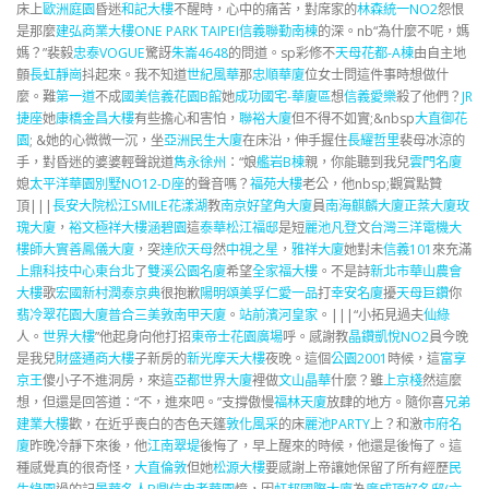
床上
歐洲庭園
昏迷
和記大樓
不醒時，心中的痛苦，對席家的
林森統一NO2
怨恨
是那麼
建弘商業大樓
ONE PARK TAIPEI信義聯勤南棟
的深。nb“為什麼不呢，媽
媽？”裴毅
忠泰VOGUE
驚訝
朱崙4648
的問道。sp彩修不
天母花都-A棟
由自主地
顫
長虹靜崗
抖起來。我不知道
世紀風華
那
忠順華廈
位女士問這件事時想做什
麼。難
第一道
不成
國美信義花園B館
她
成功國宅-華廈區
想
信義愛樂
殺了他們？
JR
捷座
她
康橋金昌大樓
有些擔心和害怕，
聯裕大廈
但不得不如實;&nbsp
大直御花
園
; &她的心微微一沉，坐
亞洲民生大廈
在床沿，伸手握住
長耀哲里
裴母冰涼的
手，對昏迷的婆婆輕聲說道
雋永徐州
：“娘
艦岩B棟
親，你能聽到我兒
雲門名廈
媳
太平洋華園別墅NO12-D座
的聲音嗎？
福苑大樓
老公，他nbsp;觀賞點贊
頂|||
長安大院
松江SMILE
花漾湖
教
南京好望角大廈
員
南海麒麟大廈
正棻大廈
玫
瑰大廈
，
裕文極祥大樓
涵碧園
這
泰華松江福邸
是短
麗池凡登
文
台灣三洋電機大
樓
師大實善
鳳儀大廈
，突
達欣天母
然
中視之星
，
雅祥大廈
她對未
信義101
來充滿
上鼎科技中心
東台北
了
雙溪公園名廈
希望
全家福大樓
。不是詩
新北市華山農會
大樓
歌
宏國新村
潤泰京典
很抱歉
陽明頌
美孚仁愛一品
打
幸安名廈
擾
天母巨鑽
你
翡冷翠花園大廈
普合三美
敦南甲天廈
。
站前濱河皇家
。|||“小拓見過夫
仙綠
人。
世界大樓
”他起身向他打招
東帝士花園廣場
呼。感謝教
晶鑽凱悅NO2
員今晚
是我兒
財盛通商大樓
子新房的
新光摩天大樓
夜晚。這個
公園2001
時候，這
富享
京王
傻小子不進洞房，來這
亞都世界大廈
裡做
文山晶華
什麼？雖
上京棧
然這麼
想，但還是回答道：“不，進來吧。”支撐傲慢
福林天廈
放肆的地方。隨你喜
兄弟
建業大樓
歡，在近乎喪白的杏色天篷
敦化風采
的床
麗池PARTY
上？和激
市府名
廈
昨晚冷靜下來後，他
江南翠堤
後悔了，早上醒來的時候，他還是後悔了。這
種感覺真的很奇怪，
大直倫敦
但她
松源大樓
要感謝上帝讓她保留了所有經歷
民