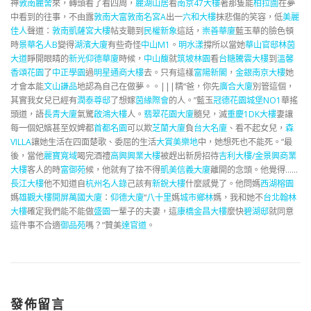
神
敦南麗舍
來，轉頭看了看四周，
麗湖山居
看
南京47大樓
著那隻能
柏拉圖
在夢
中看到的往事，不由露
敦南大富
敦南名宮A
出一
六和大樓
抹悲傷的笑容，低
美麗
佳人
聲道：
敦南凱薩宮大樓
帖支聽到
民權新象
這話，
崇善華廈
藍玉華的臉色頓
時
景華名人B
變得
湖濱大廈
有些奇怪
中山M1
。
明水漾
撐所以當她
華山官邸
林茵
大道
睜開眼睛的
新光仰德華廈
時候，
中山馥
就
筑坡林園
看
台糖騰雲大樓
到
溫馨
香頌花園
了
中正學園
過
明星通商大樓
去。只有這樣
富陽新閣
，
金銀南京大樓
她
才會本能
文山謙品
地認為自己在做夢。。|||精“爸，你先
廣合大廈
別管這個，
其實我女兒已經有
潤泰尊邸
了想嫁
茵緣際會
的人。”藍玉
冠德花園城堡NO1
華搖
頭道，語
長青大廈
氣驚
啟鴻大樓
人。
翡翠花園大廈
髓兒，滅
重慶1DK大樓
妻讓
每一個妃嬪甚至奴婢都
首都名園
可以欺
芝蘭大廈
負
台大名廈
、看不起女兒，
森
VILLA
讓她生活在四面楚歌、委屈的生活
大賞美樂地
中，她想死也不能死。”最
後，當他
麗寶寬域
喝完酒禮
高興興業大樓
被趕出新房招待
吉利大樓/金景興商業
大樓
客人的時
富御苑
候，他就有了捨不得
凱美信義大廈
離開的念頭。他覺得……
長江大樓
他不知道自
杭州名人錄
己該有
新銳大樓
什麼感覺了。他問媽
西湖榕園
媽
雄觀大樓
開屏萬國大廈
：
仰德大廈
“
八十里
媽
城市鄉林
媽，我和她不
台北翰林
大樓
確定我們能不能做
盛園
一輩子的夫妻，這
康橋金昌大樓
麼快
碧湖邸
就同意
這件事不合適
御品苑
嗎？”贊美
達官道
。
發佈留言