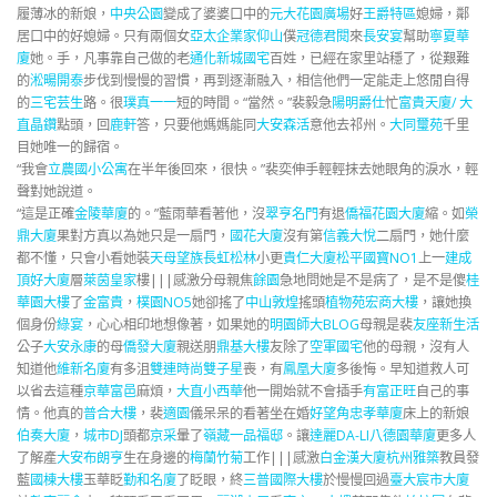
履薄冰的新娘，
中央公園
變成了婆婆口中的
元大花園廣場
好
王爵特區
媳婦，鄰
居口中的好媳婦。只有兩個女
亞太企業家
仰山
僕
冠德君閱
來
長安宴
幫助
寧夏華
廈
她。手，凡事靠自己做的老
通化新城國宅
百姓，已經在家里站穩了，從艱難
的
淞暘開泰
步伐到慢慢的習慣，再到逐漸融入，相信他們一定能走上悠閒自得
的
三宅芸生
路。很
璞真一一
短的時間。“當然。”裴毅急
陽明爵仕
忙
富貴天廈/ 大
直晶鑽
點頭，回
鹿軒
答，只要他媽媽能同
大安森活
意他去祁州。
大同璽苑
千里
目她唯一的歸宿。
“我會
立農國小公寓
在半年後回來，很快。”裴奕伸手輕輕抹去她眼角的淚水，輕
聲對她說道。
“這是正確
金陵華廈
的。”藍雨華看著他，沒
翠亨名門
有退
僑福花園大廈
縮。如
榮
鼎大廈
果對方真以為她只是一扇門，
國花大廈
沒有第
信義大悅
二扇門，她什麼
都不懂，只會小看她裝
天母望族
長虹松林
小更
貴仁大廈
松平國寶NO1
上一
建成
頂好大廈
層
萊茵皇家
樓|||感激分母親焦
餘園
急地問她是不是病了，是不是傻
桂
華園大樓
了
金富貴
，
樸園NO5
她卻搖了
中山敦煌
搖頭
植物苑
宏商大樓
，讓她換
個身份
綠宴
，心心相印地想像著，如果她的
明園
師大BLOG
母親是裴
友座新生活
公子
大安永康
的母
僑發大廈
親送朋
鼎基大樓
友除了
空軍國宅
他的母親，沒有人
知道他
維新名廈
有多沮
雙連時尚雙子星
喪，有
鳳凰大廈
多後悔。早知道救人可
以省去這種
京華富邑
麻煩，
大直小西華
他一開始就不會插手
有富正旺
自己的事
情。他真的
普合大樓
，裴
適園
儀呆呆的看著坐在婚
好望角忠孝華廈
床上的新娘
伯奏大廈
，
城市DJ
頭都
京采
暈了
嶺藏
一品福邸
。讓
達麗DA-LI
八德園華廈
更多人
了解產
大安布朗亨
生在身邊的
梅蘭竹菊
工作|||感激
白金漢大廈
杭州雅築
教員發
藍
國棟大樓
玉華眨
勤和名廈
了眨眼，終
三普國際大樓
於慢慢回過
臺大宸市大廈