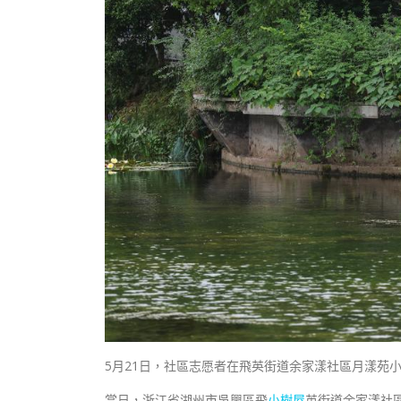
5月21日，社區志愿者在飛英街道余家漾社區月漾苑
當日，浙江省湖州市吳興區飛
小樹屋
英街道余家漾社