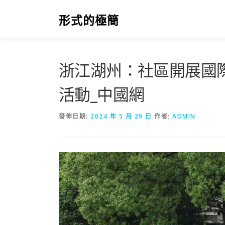
跳
至
形式的極簡
主
要
內
容
浙江湖州：社區開展國
活動_中國網
發佈日期:
2024 年 5 月 29 日
作者:
ADMIN