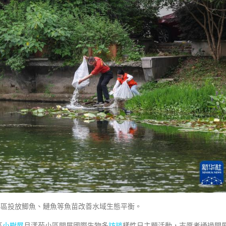
小區投放鯽魚、鰱魚等魚苗改善水域生態平衡。
區
小樹屋
月漾苑小區開展國際生物多
訪談
樣性日主題活動，志愿者通過開