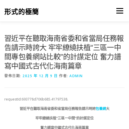
跳
至
形式的極簡
選單
主
要
內
容
習近平在聽取海南省委和省當局任務報
告請示時誇大 牢牢繚繞扶植“三區一中
間專包養網站比較”的計謀定位 奮力譜
寫中國式古代化海南篇章
發佈日期:
2025 年 12 月 9 日
作者:
ADMIN
requestId:693778d706b685.41797538.
習近平在聽取海南省委和省當局任務報告請示時誇
包養網
大
牢牢繚繞扶植“三區一中間”的計謀定位
奮力譜寫中國式古代化海南篇章