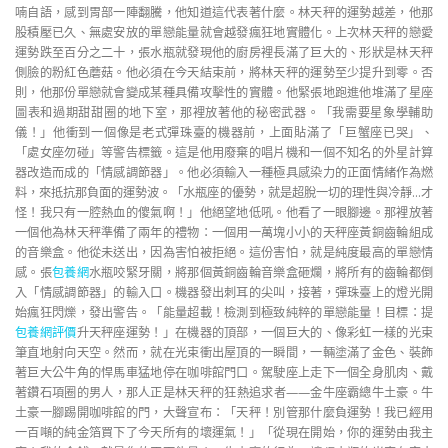
喃自語，感到胃部一陣翻騰，他知道這代表著什麼。林天秤的運勢越差，他那
股積壓已久、無處安放的單戀能量就會越發瘋狂地實體化。上次林天秤的戀愛
運勢跌至百分之二十，張水瓶就發現他的廚房裡長滿了巨大的、形狀是林天秤
側臉的粉紅色蘑菇。他必須在今天結束前，將林天秤的運勢至少提升到零。否
則，他那份單戀就會變成某種具備攻擊性的實體。他緊張地跑進他堆滿了星座
圖表和過期甜甜圈的地下室，那裡放著他的秘密武器。「我需要星象學輔助
儀！」他衝到一個像是老式彈珠臺的機器前，上面貼滿了「巨蟹座已哭」、
「處女座勿碰」等警告標籤。這是他用廢棄的唱片機和一個不知名的外星計算
器改造而成的「情感調節器」。他必須輸入一種極具感染力的正面情緒作為燃
料，來抵抗那負面的運勢波。「水瓶座的優勢，就是超脫一切的理性與冷靜…才
怪！我只有一腔熱血的傻氣啊！」他絕望地低吼。他看了一眼腳邊。那裡放著
一個他為林天秤準備了兩年的禮物：一個用一萬塊小小的天秤座黃銅齒輪組成
的音樂盒。他從未送出，因為害怕被拒絕。這份害怕，就是純度最高的單戀情
感。張
包養網
水瓶咬緊牙關，將那個黃銅齒輪音樂盒砸爛，將所有的齒輪都倒
入「情感調節器」的輸入口。機器發出刺耳的尖叫，接著，彈珠臺上的燈光開
始瘋狂閃爍，發出警告。「能量超載！檢測到極致純粹的單戀能量！目標：提
包養網評價
升天秤座運勢！」在機器的頂部，一個巨大的、像彩虹一樣的光束
筆直地射向天空。然而，就在光束衝出屋頂的一瞬間，一輛塗滿了金色、裝飾
著巨大公牛角的悍馬車猛地停在咖啡館門口。駕駛座上走下一個全身肌肉、戴
著鑽石項圈的男人，那人正是林天秤的狂熱追求者——金牛座霸總牛土豪。牛
土豪一腳踢開咖啡館的門，大聲宣布：「天秤！別管那什麼負運勢！我已經用
一百噸的純金箔買下了今天所有的壞運氣！」「從現在開始，你的運勢由我主