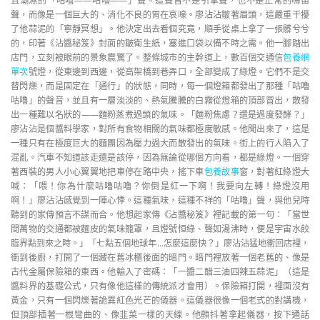
且潮濕的「咕嚕——咕嚕——」聲。這聲音不是引擎聲，也不是正常的鳴笛
聲，而像是一個巨大的、消化不良的胃在哀嚎。廖沾沾皺著眉頭，這嚴重干擾
了他蒜泥的「寧靜冥想」。他決定出去看個究竟，順手從桌上拿了一張髒兮兮
的，印著《沾醬秘笈》封面的皺衛生紙，塞進口袋以備不時之需。他一腳踏出
店門，立刻被眼前的景象震驚了。整條城市的主幹道上，數百個交通信
包養網
單次
號燈，從東邊到西邊，從高架橋到巷弄口，全部變成了綠燈。它們不是交
替閃爍，而是固定在「通行」的狀態，同時，每一個燈箱都發出了那種「咕嚕
咕嚕」的聲音，並且有一層淡淡的、熱氣騰騰的白霧從燈箱的頂部冒出，散發
出一種難以名狀的——麵粉蒸煮過頭的氣味。「麵粉焦慮？還是過度發酵？」
廖沾沾是個醬料學家，對所有食物相關的氣味都極度敏感。他聞出來了，這是
一種只有在極度巨大的麵團因為壓力過大而散發出的氣味。街上的行人陷入了
混亂。汽車不知道該走還是該停，因為無論從哪個方向看，都是綠燈。一個穿
著西裝的男人小心翼翼地把車停在路中央，搖下車
包養故事
窗，對著紅綠燈大
喊：「喂！你為什麼咕嚕咕嚕？你倒是紅一下啊！我要向左轉！綠燈沒用
啊！」廖沾沾感覺到一陣心悸。這種氣味，這種不祥的「咕嚕」聲，與他兒時
聽到的家傳預言不謀而合。他想起家傳《沾醬秘笈》裡記載的第一句：「當世
間萬物的交通都被麵皮的氣味籠罩，且燈號恒綠、聲如湯沸時，便是宇宙水餃
臨界點到來之時。」「七點五個地球年…怎麼這麼快？」廖沾沾猛地衝回店裡，
衝到後廚，打開了一個藏在舊冰櫃後面的暗門。暗門裡放著一個老舊的、像是
古代金屬保險箱的東西。他輸入了密碼：「一醬二醋三油四辣五蒜泥」（這是
醬料界的基礎公式，只有像他這樣的傳統派才會用）。保險箱打開，裡面沒有
黃金，只有一個閃爍著詭異紅色光芒的儀器。這儀器很像一個老式的對講機，
但頂部插著一根彎曲的、像韭菜一樣的天線。他顫抖著拿起儀器，按下通話