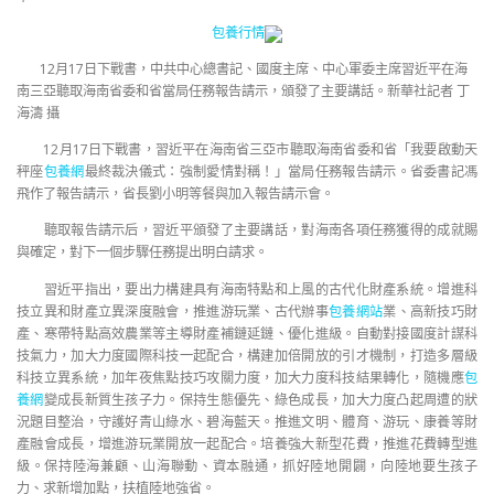
包養行情
12月17日下戰書，中共中心總書記、國度主席、中心軍委主席習近平在海
南三亞聽取海南省委和省當局任務報告請示，頒發了主要講話。新華社記者 丁
海濤 攝
12月17日下戰書，習近平在海南省三亞市聽取海南省委和省「我要啟動天
秤座
包養網
最終裁決儀式：強制愛情對稱！」當局任務報告請示。省委書記馮
飛作了報告請示，省長劉小明等餐與加入報告請示會。
聽取報告請示后，習近平頒發了主要講話，對海南各項任務獲得的成就賜
與確定，對下一個步驟任務提出明白請求。
習近平指出，要出力構建具有海南特點和上風的古代化財產系統。增進科
技立異和財產立異深度融會，推進游玩業、古代辦事
包養網站
業、高新技巧財
產、寒帶特點高效農業等主導財產補鏈延鏈、優化進級。自動對接國度計謀科
技氣力，加大力度國際科技一起配合，構建加倍開放的引才機制，打造多層級
科技立異系統，加年夜焦點技巧攻關力度，加大力度科技結果轉化，隨機應
包
養網
變成長新質生孩子力。保持生態優先、綠色成長，加大力度凸起周遭的狀
況題目整治，守護好青山綠水、碧海藍天。推進文明、體育、游玩、康養等財
產融會成長，增進游玩業開放一起配合。培養強大新型花費，推進花費轉型進
級。保持陸海兼顧、山海聯動、資本融通，抓好陸地開闢，向陸地要生孩子
力、求新增加點，扶植陸地強省。