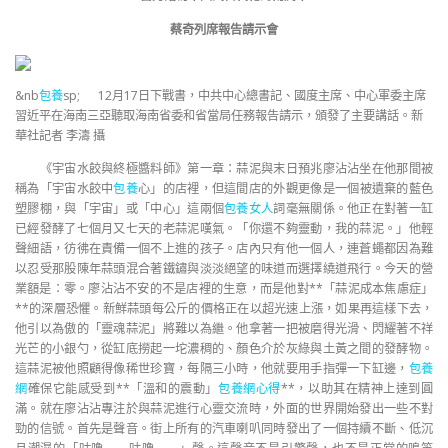
蔡奇列席報告請示會
&nb
包養
sp; 12月17日下戰書，中共中心總書記、國度主席、中心軍委主席
習近平在海南三亞聽取海南省委和省當局任務報告請示，頒發了主要講話。新
華社記者 李濤 攝
《宇宙水餃與終極醬料師》第一章：蒜泥與末日預兆廖沾沾坐在他那間被
稱為「宇宙水餃中
包養
心」的店裡，但這間店的外觀更像是一個被遺棄的藍色
塑膠棚，與「宇宙」或「中心」這兩個
包養女人
詞毫無關係。他正在對著一缸
已經發酵了七個月又七天的老蒜泥嘆氣。「你還不夠靈動，我的蒜泥。」他輕
聲細語，彷彿在責備一個不上進的孩子。店內只有他一個人，連蒼蠅都因為難
以忍受那股陳年蒜頭混合著鐵鏽與淡淡絕望的味道而選擇繞道飛行。今天的營
業額是：零。廖沾沾不安的不是店裡的生意，而是他對**「蒜泥成本焦慮症」
**的深層恐懼。新鮮蒜頭每公斤的價格正在以超光速上漲，如果再這樣下去，
他引以為傲的「靈魂蒜泥」將難以為繼。他拿著一把被磨得光滑、閃耀著不祥
光芒的小銀勺，從缸底撈起一坨濃稠的、顏色介於灰綠與土黃之間的發酵物。
這蒜泥被他照顧得像稀世珍寶，每隔三小時，他就要用手指彈一下缸邊，
包養
網
確保它能感受到**「溫和的震動」
包養網心得
**，以助其在精神上達到圓
滿。就在廖沾沾專注於與蒜泥進行心靈交流時，外面的世界開始發出一些不對
勁的信號。首先是聲音。街上所有的汽車喇叭同時發出了一個持續不斷、低沉