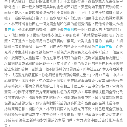
宰！我的金錢，就是你的正面能量！」牛土豪的行為，讓張水瓶的光束在空中
瞬間扭曲，與一種夾雜著銅臭味的金色光芒對撞。天空開始下起了荒謬的雨。
雨點不是水，而是閃耀著淚光的小小黃銅齒輪。「不行！金牛座的物質力量太
強了！我的單戀被汙染了！」張水瓶大喊。他知道，如果牛土豪的物質力量勝
出，林天秤將會被困在一個充滿金錢和俗氣的虛假愛情裡，而他將永遠失去機
會
包養
。張水瓶看向那機器，還剩下最
包養網
後一個可以輸入的「情緒燃料」
口。他迅速撕下了貼在他背後衣領上，那張寫著「我就是個單戀傻瓜」的標
籤，丟了進去。他必須用自己最真實的「傻氣」去對抗金牛座的「霸氣」！調
節器再次發出轟鳴，這一次，射向天空的光束不再是彩虹色
包養留言板
，而是
充滿了水瓶座特有的怪誕藍色**。藍色光束與金色光芒在空中形成了一個巨大
的、旋轉著的太極圖案，像是在爭奪林天秤的靈魂。這場以星座運勢為賭注、
以單戀能量為武器的荒唐戰爭，正式打響了。藍色與金色的光芒在林天秤咖啡
館上空劇烈衝撞，創造出一個不斷旋轉的怪異氣旋。新華社三亞1林天秤眼神冰
冷：「這就是質感互換。你必須體會到情感的無價之重。」2月17日電 中共中
心總書記、國度主席、中心軍委主席習近平在聽取海南省委和省當局任務報告
請示時誇大，要周全貫徹黨的二十年夜和二十屆二中、三中全會精力，當真落
實黨中心關于海南不受拘束商業港扶植的各項安排，牢牢繚繞扶植周全深化改
造開放實驗區、國度生態文明實驗區、國際游玩花費中間、國度嚴重計謀辦事
保證區的計謀定位，迷信策劃封關前后的改造開放和高東西的品質成長任務，
持續束縛思惟、開闢立異，林天秤對兩人的抗議充耳不聞，她已經完全沉浸在
她對極致平衡的追求中。攻堅克難、穩步推動，盡力把海南不受拘束商業港打
形成為引領我國新時期對外開放的主要門戶，奮力譜寫中國式古代化海南篇
章。