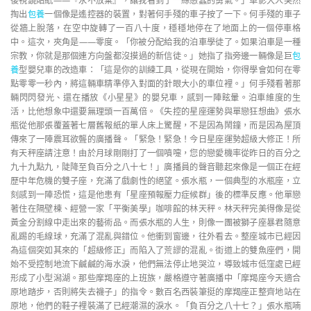
後視鏡貼紙——『永不放棄』，讓我看到了一絲愚蠢的勇氣。」車影大人突然
掏出
包養
一個像是遙控器的裝置，對著何手殘的車子按了一下。何手殘的車子
從牆上脫落，在空中旋轉了一百八十度，穩穩地停在了地面上的一個停車格
中。這次，夾角是——零度。「你被分配給我的泊車學徒了。如果泊車是一種
宗教，你就是那個連方向盤都沒摸過的新信徒。」她指了指旁邊一輛像是巨
包
養
型嬰兒車的改造車：「這是你的訓練工具，從現在開始，你得學會如何在零
點零零一秒內，將這輛車精準停入對面的針眼大小的車位裡。」何手殘看著那
輛閃閃發光、還在播放《小星星》的嬰兒車，感到一陣眩暈。泊車維度的生
活，比他想象中還要無理頭一百萬倍。《失控的星座運勢與單戀狂想曲》張水
瓶從他那張覆蓋著七層舊報紙的單人床上驚醒，不是因為鬧鐘，而是因為屋頂
傳來了一陣震耳欲聾的廣播聲。「緊急！緊急！今日星座運勢超級大修正！所
有天秤座請注意！由於月球剛剛打了一個噴嚏，您的戀愛機率從昨日的百分之
九十九點九，陡降至負百分之八十七！」廣播員的聲音聽起來像是一個正在經
歷中年危機的雙子座，充滿了戲劇性的絕望。張水瓶，一個典型的水瓶座，立
刻感到一陣恐慌，這是他患有「星座預報壓力症候群」後的標準反應。他單戀
著住在隔壁棟、經營一家「平衡美學」咖啡館的林天秤。林天秤完美得像是從
黃金分割線中走出來的藝術品。而張水瓶的人生，則像一團被獅子座暴君隨意
亂踢的毛線球，充滿了混亂與錯位。他衝到窗邊，往外看去。整座城市已經因
為這個突如其來的「超級修正」而陷入了荒謬的混亂。街道上的雙魚座們，開
始不受控制地流下鹹鹹的海水淚，他們無法停止地哭泣，導致城市低窪處已經
形成了小型潟湖。那些摩羯座的上班族，嚴格遵守著廣播中「摩羯座今天適合
原地踏步，否則將失去襪子」的指令。數百名西裝筆挺的摩羯座正整齊地站在
原地，他們的鞋子裡裝滿了已經潮濕的淚水。「負百分之八十七？」張水瓶喃