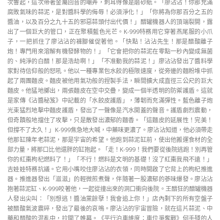
次響起，這次帶著金屬回音的嘲弄，刺耳得像是磨砂紙。「廖沾沾！你那充滿
腐敗氣味的蒜泥，是對醬料學的侮辱！必須淨化！」「你將為你那百分之五的
醬油，以及百分之九十五的邪惡蒜頭付出代價！」醋罐機器人的頂端裂開，露
出了一個巨大的管口，正在聚積藍色光芒。K-999特務用它穿著燕尾服的小爪
子，一把抓住了廖沾沾的褲腳催促著他。「快點！沾沾先生！那是醋酸離子
炮！專門用來溶解有機發酵物的！」「它會把你的蒜泥在零點一秒內變成無菌
的、純淨的白醋！那是浩劫啊！」「不准動我的蒜泥！」廖沾沾發出了醬料學
家對待信仰般的怒吼。他以一種專業包水餃的極限速度，從旁邊的麵粉堆中抓
起了兩團麵皮。麵皮被他用氣功般的捏製手法，瞬間擴大成直徑三公尺的巨大
麵皮。他猛地擲出，兩張麵皮在空中交疊，變成一個半透明的防禦護盾。這就
是家傳《沾醬秘笈》中記載的「水餃皮護盾」，薄韌而充滿彈性。藍色離子炮
光束猛烈地擊中麵皮護盾，發出了一聲像是汽水開蓋的聲音。護盾劇烈震動，
但奇蹟般地擋住了攻擊，只是散發出濃郁的麵香。「這麵皮的延展性！完美！
但撐不了太久！」K-999焦急地大喊，中藥味更濃了。廖沾沾知道，他必須帶走
他那缸陳年老蒜泥，那是宇宙的希望。他跑到蒜泥缸前，使出他搬運食材的全
部力量，將那口比他還胖的缸抱起。「走！K-999！我們要從後院逃跑！別再管
你的紅棗枸杞燃料了！」「不行！燃料是文明的基礎！沒了紅棗我飛不遠！」
吉娃娃特務抗議。它用小嘴咬住廖沾沾的衣領，同時開啟了它背上的枸杞推進
器。推進器發出「滋滋」的輕微煎煮聲，伴隨著一股濃郁的蔘味爆發。廖沾沾
抱著蒜泥缸、K-999咬著他，一起從撞出來的洞口衝向後院。王醋狂的醋罐機器
人發出尖叫：「別想逃！醬油黨餘孽！我會追上你！」店內剩下的所有空盤子
被醋酸氣波震碎，發出了最後的哀鳴。廖沾沾的宇宙冒險，就在這片蒜泥、中
藥和醋酸的混亂中，拉開了帷幕。《平行泊車維度：車位爭奪戰》何手殘的人