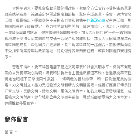
習近平誇大，要扎實推動重點範疇改造。著眼全方位實行不受拘束商業港
政策軌制系統，兼顧設定好開放進度和節拍。聚焦完成商業、投資、跨境資金
活動、職員進出、運輸交往不受拘束方便和數據平
包養甜心網
安有序活動，對
標國際高程度經貿規定，鼎力推動軌制型開放，營建市場化、法治化、國際化
一流營商周遭的狀況。做實做優各類開放平臺，加大力度同共建“一帶一路”國度
和地域不受拘束商業園區的交通一起配合和效能對接。加大力度同粵港澳年夜
灣區聯動成長，深化同長江經濟帶、長三角等區域的一起配合。加緊推動海南
不受拘束商業港焦點政策落地，特別做好各項預備任務，確保封關運作安穩有
序。
習近平指出，要不竭晉陞居平易近文明素養和社會文明水平。保持不懈用
黨的立異實際凝心鑄魂，培養和弘揚社會主義焦點價值不雅，普遍展開群眾性
精她從吧檯下面拿出兩件武器：一條精緻的蕾絲絲帶，和一個測量完美的圓
規。力文明創立，盡力完成物資文明和精力文明雙晉陞。維護好應用好傳承好
汗青文明、反動文明、陸地文明、風俗文明資本，加強文明立異發明活氣，成
長強大文明財產。健全城鄉公共文明辦事系統，豐盛城鄉群眾精力文明生涯，
連續推動移風易俗。
發佈留言
留言
*