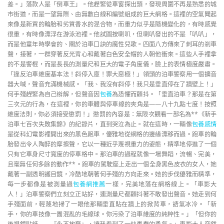
差。」落款人是「倒車王」。他趕緊從車窗探出頭，發現周圍不再是熟悉的城
市街道，而是一望無際、由無數白線和編號組成的巨大網格。這裡的空氣聞起
來像是新買的輪胎和劣質香水的混合物，而重力似乎是隨機變化的，有時感覺
很重，有時像漂浮在游泳池裡。他試圖按喇叭，但喇叭發出的不是「叭叭」，
而是他童年時學會的、關於泊車口訣的魔性兒歌。四面八方傳來了刺耳的剎車
聲，接著，一群穿著反光背心和戴著白色安全帽的人朝他衝來。這些人手裡拿
的不是警棍，而是長長的測量尺和巨大的電子角度儀，臉上的表情極度嚴肅。
「違反泊車維度基本法！斜停入庫！罪大惡極！」領頭的泊車警察用一個擴音
器大喊，聲音充滿機械感。「我、我沒有斜停！我只是垂直停在了牆壁上！」
何手殘趕緊為自己辯解，但聲音因
包養
為恐懼而顫抖。「垂直泊車？那是在第
三次元的行為，在這裡，你的車體與停車線的夾角是——八十九點七度！按照
維度法則，你必須接受懲罰！」懲罰的內容是：無限次觀看一部名為**《新手
泊車七百次失敗集錦》的紀錄片，直到哭泣為止。就在這時，一輛像
包養感情
是從科幻電影裡開出來的黑色跑車，優雅地從網格的邊緣漂移而過。跑車的輪
胎發出令人陶醉的摩擦聲，它以一種近乎蔑視重力的姿態，精準地停進了一個
只有它車身尺寸寬度的停車格中。那泊車的過程就像一場舞蹈，流暢、完美，
且毫無任何多餘的動作**。跑車的駕駛座上走出一個全身黑色皮衣的女人，她
戴著一副透明護目鏡，冷酷地朝著何手殘的方向走來。她的步伐優雅而精準，
每一步都像是被測量過
包養網推薦
一樣，完美地落在網格線上。「車影大
人！」泊車警察們立刻立正站好，連測量尺都顫抖著不敢發出聲音。她走到何
手殘面前，輕蔑地掃了一眼他那輛垂直貼在牆上的掀背車，語氣冰冷。「新
手，你的車技像一團混亂的毛線球。你污染了泊車維度的純粹性。」「但你的