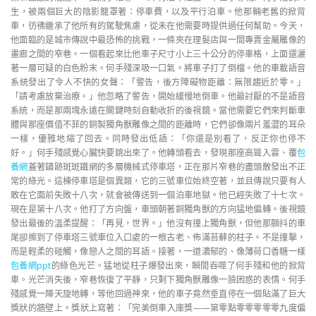
生，被兩個巨大的陰影籠罩著：停車費，以及平行泊車。他那輛老舊的掀背
車，彷彿繼承了他所有的駕駛焦慮，從未在他需要時提供過任何幫助。今天，
他面臨的是城市傳說中最恐怖的挑戰，一條夾在理髮店與一間專賣金屬雕像的
畫廊之間的窄巷。一個看起來比他車子尺寸小上三十公分的停車格，上面還灑
著一層可疑的白色粉末。何手殘深吸一口氣。將車子打了倒檔。他的車載語音
系統發出了令人不快的女聲：「警告，後方障礙物距離：無限趨近於零。」
「請考慮放棄治療。」他忽略了警告，開始緩慢地倒車。他最討厭的不是語音
系統，而是那兩塊永遠在關鍵時刻自動收折的後視鏡。當他需要它們來判斷車
體與那座價值不菲的銅製獨角獸雕像之間的距離時，它們卻像兩片羞澀的耳朵
一樣，優雅地縮了回去。同時發出低語：「你還是別看了，反正你也停不
好。」何手殘感覺心臟快要跳出來了。他轉頭看去，發現那座高聳入雲、覆
包
養網
蓋著鏽跡斑斑鐵網的多層機械式停車塔，正在那片窄巷的盡頭散發出不正
常的綠光。這棟停車塔是個異類，它的三號車位始終空著，並且傳說只要有人
敢在它面前失敗十八次，就會被傳送到一個泊車地獄。他已經失敗了十七次。
現在是第十八次。他打了方向盤，車頭朝著銅獨角獸的方向猛地偏轉。後視鏡
發出最後的溫柔提醒：「再見，世界。」他沒有撞上獨角獸，但他那顫抖的車
尾卻擦到了停車塔三號車位入口處的一根古老、佈滿苔蘚的柱子。不是撞擊，
而是輕柔的碰觸，像戀人之間的耳語。接著，一道濃郁的、像薄荷口香糖一樣
包養網ppt
的綠色光芒。猛地從柱子爆發出來，瞬間吞噬了何手殘和他的掀背
車。光芒消失後，窄巷恢復了平靜，只剩下獨角獸雕像一臉困惑的表情。何手
殘感覺一陣天旋地轉，等他回過神來，他的車子竟然垂直停在一個貼滿了巨大
獎狀的牆壁上。獎狀上寫著：「完美倒車入庫獎——第零點零零零零零九度偏