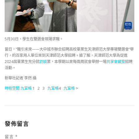
5月30日，學生在雙選會現場求職。
當日，“職引未來——大中城市聯合招聘高校畢業生天津師范大學專場雙選會”舉
行，約百家用人單位來到天津師范大學招聘。據了解，天津師范大學為促進
2024屆畢業生充分就
訪談
業，本學期以來每兩周就會舉辦一場
共享會議室
招聘
活動。
新華社記者 李然 攝
時租空間
九宮格
1 2 3
九宮格
4
九宮格
>
發佈留言
留言
*