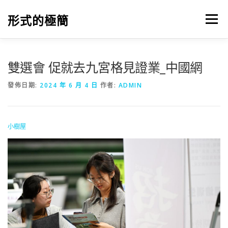
跳
至
形式的極簡
選單
主
要
內
容
雙選會 促就去九宮格見證業_中國網
發佈日期:
2024 年 6 月 4 日
作者:
ADMIN
小樹屋