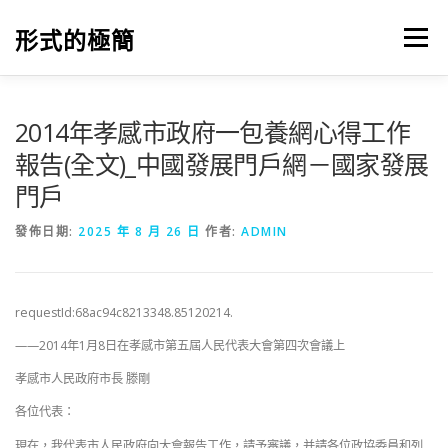
跳
至
形式的極簡
選單
主
要
內
容
2014年孝感市政府一包養網心得工作
報告(全文)_中國發展門戶網－國家發展
門戶
發佈日期:
2025 年 8 月 26 日
作者:
ADMIN
requestId:68ac94c8213348.85120214.
——2014年1月8日在孝感市第五屆人民代表大會第四次會議上
孝感市人民政府市長 滕剛
各位代表：
現在，我代表市人民政府向大會報告工作，請予審議，并請各位政協委員和列