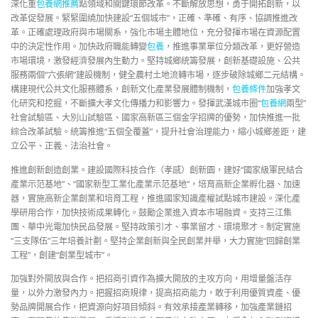
深化重
包養網推薦
點領域和關鍵環節改革。不斷解放思想，勇于開拓創新，以
改革促發展。緊緊圍繞加快建設“五個城市”，正確、準確、有序、協調推進改
革。正確處理政府與市場關系，強化市場主體地位，充分發揮市場在資源配置
中的決定性作用。加快政府職能轉變
包養
，推進事業單位分類改革，更好營造
市場環境，激發經濟發展內生動力。堅持城鄉統籌發展，創新基礎設施、公共
服務兩個“六張網”建設機制，健全農村土地流轉市場，逐步破除城鄉二元結構。
構建現代公共文化服務體系，創新文化產業發展體制機制，
包養條件
加強孝文
化研究和挖掘，不斷擴大孝文化傳播力和影響力。發揮武漢城市圈“
包養網
兩型”
社會試驗區、大別山試驗區、國家高新區三個金字招牌的優勢，加快推進一批
綜合改革試驗。統籌推進“五個全覆蓋”，提升社會治理能力，縮小城鄉差距，建
立公平、正義、法治社會。
推進創新創造創業。建設國際科技合作（孝感）創新園，建好“國家級軍民結合
產業示范基地”、“國家新型工業化產業示范基地”，培育高新企業孵化器、加速
器，實施高新企業創業和培育工程，推進國家知識產權試點城市建設。深化產
學研用合作，加快技術成果轉化。鼓勵企業進入資本市場融資。支持三江集
團、華中光電加快民品發展。堅持政策引才、事業留才、環境聚才。制定實施
“三支隊伍”三年培養計劃。堅持企業創新與全民創業并舉，大力實施“回歸創業
工程”，創建“創業型城市”。
加強對外開放與合作。把招商引資作為擴大開放的主攻方向，用增量盤活存
量，以外力激發內力。把握招商規律，提高招商能力，敢于利用優質資產、優
勢品牌開展合作，把資源向好項目傾斜。有效承接產業轉移，加強產業鏈招