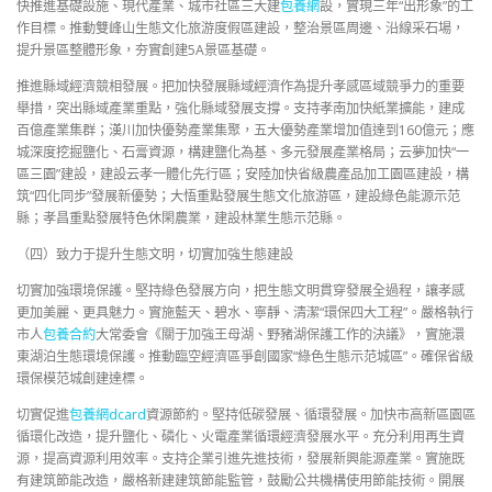
快推進基礎設施、現代產業、城市社區三大建
包養網
設，實現三年“出形象”的工
作目標。推動雙峰山生態文化旅游度假區建設，整治景區周邊、沿線采石場，
提升景區整體形象，夯實創建5A景區基礎。
推進縣域經濟競相發展。把加快發展縣域經濟作為提升孝感區域競爭力的重要
舉措，突出縣域產業重點，強化縣域發展支撐。支持孝南加快紙業擴能，建成
百億產業集群；漢川加快優勢產業集聚，五大優勢產業增加值達到160億元；應
城深度挖掘鹽化、石膏資源，構建鹽化為基、多元發展產業格局；云夢加快“一
區三園”建設，建設云孝一體化先行區；安陸加快省級農產品加工園區建設，構
筑“四化同步”發展新優勢；大悟重點發展生態文化旅游區，建設綠色能源示范
縣；孝昌重點發展特色休閑農業，建設林業生態示范縣。
（四）致力于提升生態文明，切實加強生態建設
切實加強環境保護。堅持綠色發展方向，把生態文明貫穿發展全過程，讓孝感
更加美麗、更具魅力。實施藍天、碧水、寧靜、清潔“環保四大工程”。嚴格執行
市人
包養合約
大常委會《關于加強王母湖、野豬湖保護工作的決議》，實施澴
東湖泊生態環境保護。推動臨空經濟區爭創國家“綠色生態示范城區”。確保省級
環保模范城創建達標。
切實促進
包養網dcard
資源節約。堅持低碳發展、循環發展。加快市高新區園區
循環化改造，提升鹽化、磷化、火電產業循環經濟發展水平。充分利用再生資
源，提高資源利用效率。支持企業引進先進技術，發展新興能源產業。實施既
有建筑節能改造，嚴格新建建筑節能監管，鼓勵公共機構使用節能技術。開展