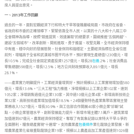
席人員提出意見。
一、2013年工作回顧
過去的一年，面對宏觀經濟下行和特大干旱等復雜嚴峻局面，市政府在省委、
省政府和市委的正確領導下，緊緊依靠全市人民，以黨的十八大和十八屆三中
全會精神為指導，按照“競進提質、效速兼取”的總要求，圍繞推進“五個跨越”、
建設“五個城市”，改革創新、開拓進取，勇于擔當、攻堅克難，全市經濟保持穩
中有進、穩中向好的發展態勢，社會保持和諧穩定，主要經濟指標在全省位居
前列，增幅高于全省和武漢城市圈平均水平。預計實現生產總值1230億元，增
長10.5%；完成全社會固定資產投資1257億元，增長28
包養
.2%；社會消費品
零售總額598億元，增長12.5%；地方公共財政預算收入89.1億元，增長
28.1%。
——產業實力明顯提升。工業經濟量增質好。預計規模以上工業實現增加值580
億元，增長13.6%。“三大工程”強力推進，凈增規模以上工業企業102家，達到
1052家；凈增銷售過億元企業130家，其中過10億元企業4家。新增高新技術企
業32家，高新技術產業增加值增長18.5%。24個優勢特色產業集聚區實現主營
業務收入1527億元，增長30.9%。與工信部合作開展40家小微企業“診斷”試
點，小微企業管理水平、創新發展能力提升。新增市場主體7.1萬戶。建筑業增
加值達到67億元。農業經濟保持穩定。奪取了有氣象記錄以來特大干旱斗爭的
全面勝利，糧食總產實現“十連增”。支持農業產
包養條件
業化龍頭企業發展，新
增農業產業化省級重點龍頭企業19家，規模以上農產品加工業產值達到1026億