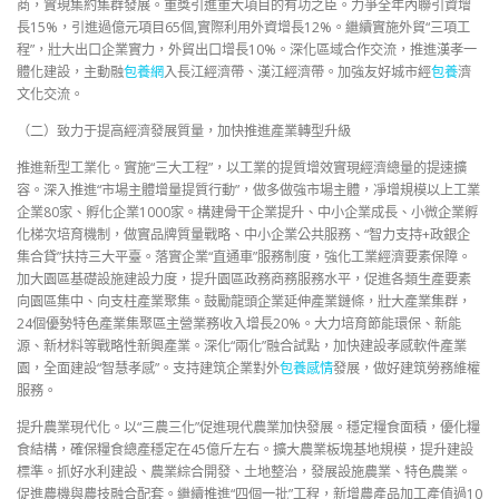
商，實現集約集群發展。重獎引進重大項目的有功之臣。力爭全年內聯引資增
長15%，引進過億元項目65個,實際利用外資增長12%。繼續實施外貿“三項工
程”，壯大出口企業實力，外貿出口增長10%。深化區域合作交流，推進漢孝一
體化建設，主動融
包養網
入長江經濟帶、漢江經濟帶。加強友好城市經
包養
濟
文化交流。
（二）致力于提高經濟發展質量，加快推進產業轉型升級
推進新型工業化。實施“三大工程”，以工業的提質增效實現經濟總量的提速擴
容。深入推進“市場主體增量提質行動”，做多做強市場主體，凈增規模以上工業
企業80家、孵化企業1000家。構建骨干企業提升、中小企業成長、小微企業孵
化梯次培育機制，做實品牌質量戰略、中小企業公共服務、“智力支持+政銀企
集合貸”扶持三大平臺。落實企業“直通車”服務制度，強化工業經濟要素保障。
加大園區基礎設施建設力度，提升園區政務商務服務水平，促進各類生產要素
向園區集中、向支柱產業聚集。鼓勵龍頭企業延伸產業鏈條，壯大產業集群，
24個優勢特色產業集聚區主營業務收入增長20%。大力培育節能環保、新能
源、新材料等戰略性新興產業。深化“兩化”融合試點，加快建設孝感軟件產業
園，全面建設“智慧孝感”。支持建筑企業對外
包養感情
發展，做好建筑勞務維權
服務。
提升農業現代化。以“三農三化”促進現代農業加快發展。穩定糧食面積，優化糧
食結構，確保糧食總產穩定在45億斤左右。擴大農業板塊基地規模，提升建設
標準。抓好水利建設、農業綜合開發、土地整治，發展設施農業、特色農業。
促進農機與農技融合配套。繼續推進“四個一批”工程，新增農產品加工產值過10