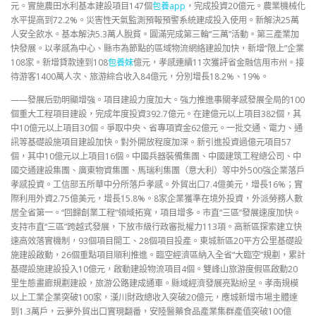
元。實施農田水利基本建設項目147個
包養app
，完成投資20億元。農業機械化
水平提高到72.2%。災害性天氣監測預報預警系統建成投入使用。新解決25萬
人安全飲水。基本解決5.3萬人脫貧。圓滿完成第三輪“三萬”活動。第三產業加
快發展。以孝感為中心、縣市為節點的區域物流網絡建設加快，新增“限上”企業
108家。新增貸款達到108
包養妹
億元，孝感連續11次獲評省金融信用市州。接
待游客1400萬人次、旅游綜合收入84億元，分別增長18.2%、19%。
——發展后勁明顯增強。項目建設力度加大。強力推進事關孝感發展全局的100
個重大工程項目建設，完成年度投資392.7億元。在建億元以上項目382個，其
中10億元以上項目30個。爭取中央、省專項資金62億元。一批交通、電力、通
訊等基礎設施項目建設加快。對外開放程度加深。新引進投資過億元項目57
個，其中10億元以上項目16個。中國兵器裝備集團、中國建筑工程總公司、中
國交通建設集團、廣東物資集團、馬瑞利集團（意大利）等中外500強企業落戶
孝感投資。工信部五所華中分所落戶孝感。外貿出口7.4億美元，增長16%；實
際利用外資2.75億美元，增長15.8%。8家企業獲準在境外投資，外派勞務人數
居全省第一。“回歸創業工程”領域拓寬，項目增多。市直“三區”發展速度加快。
支持市直“三區”跨越式發展，下放市級行政審批權力113項。高新區探索建立快
速高效落實機制，93個項目開工、28個項目投產。東城新區20平方公里基礎設
施建設啟動，26個重點項目順利推進。臨空經濟區納入全省“大臨空”規劃，累計
基礎設施建設投入10億元，啟動建設物流項目4個。雙峰山旅游度假區啟動20
里生態畫廊規劃建設，旅游公路建成通車。縣域經濟發展亮點紛呈。孝南規模
以上工業企業突破100家，漢川財政總收入突破20億元，應城新增市場主體達
到1.3萬戶，云夢外貿出口實現翻番，安陸醫藥食品產業集群產值突破100億