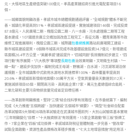
元，大悟地區生產總值突破100億元，孝昌產業鏈招商引進光電配套項目16
個。
——城鄉面貌明顯改善。孝感市城市總體規劃通過評審，“全域規劃”體系不斷完
善。城鎮化率提高到51%。孝感城區建設提速。實施城建項目146個，完成投資
87.8億元。人民廣場二期、槐蔭公園二期、八一水廠、污水處理廠二期等工程
基本建成，107國道京廣立交橋加固改造工程完工，長征北路、體育東路等市政
維修工程進展順利，槐蔭公園三期、城際鐵
包養網推薦
路站前廣場開工建設。
縣市城區建設提質。6個縣市城區共完成市政基礎設施投資34.7億元，新增建成
區面積26.4平方公里。“美麗孝感”建設提升。“四城同創”長效機制初步建立，“四
項行動”有序展開，“六大秩序”專項整
長期包養
治效果明顯。文明衛生村鎮、“一
線一點”，建設步伐加快。編制完成王母湖、野豬湖、白水湖、汈汊湖等湖泊保
護規劃。全市城鎮集中式飲用水源地水質達標率100%，森林覆蓋率提高到
20.6%。孝感城區新增綠地面積100萬平方米，空氣質量優良天數達到312天。
實施減排項目65個，關閉高污染、高耗能企業17家，萬元生產總值綜合能耗、
二氧化碳和主要污染物排放量完成省定目標任務。
——改革創新明顯推進。堅持“三情”結合找科學有效路徑，在市委統籌下，編制
完成《大力推進“五個跨越”、加快建設“五個城市”綱要》。“兩型”社會綜合配套
改革試驗區9大領域38項改革試驗走在武漢城市圈前列，大別山試驗區基本實現
“三年明顯變化”目標。“十大融資辦法”有效運用，15家企業啟動“新三板”掛牌工
作，7家企業在“四板”成功掛牌。孝感城區財稅征管體制進一步完善。“營改增”
試點全面啟動。資源性產品價格改革穩步推進。“七大土地增容措施”用足用活，