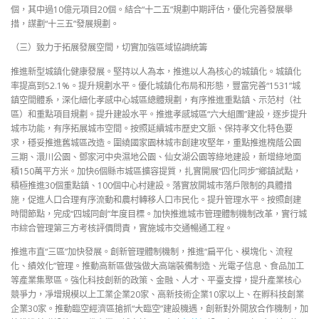
個，其中過10億元項目20個。結合“十二五”規劃中期評估，優化完善發展舉
措，謀劃“十三五”發展規劃。
（三）致力于拓展發展空間，切實加強區域協調統籌
推進新型城鎮化健康發展。堅持以人為本，推進以人為核心的城鎮化。城鎮化
率提高到52.1%。提升規劃水平。優化城鎮化布局和形態，豐富完善“1531”城
鎮空間體系，深化細化孝感中心城區總體規劃，有序推進重點鎮、示范村（社
區）和重點項目規劃。提升建設水平。推進孝感城區“六大組團”建設，逐步提升
城市功能，有序拓展城市空間。按照延續城市歷史文脈、保持孝文化特色要
求，穩妥推進舊城區改造。圍繞國家園林城市創建攻堅年，重點推進槐蔭公園
三期、澴川公園、鄧家河中央濕地公園、仙女湖公園等綠地建設，新增綠地面
積150萬平方米。加快6個縣市城區擴容提質，扎實開展“四化同步”鄉鎮試點，
積極推進30個重點鎮、100個中心村建設。落實放開城市落戶限制的具體措
施，促進人口合理有序流動和農村轉移人口市民化。提升管理水平。按照創建
時間節點，完成“四城同創”年度目標。加快推進城市管理體制機制改革，實行城
市綜合管理第三方考核評價問責，實施城市交通暢通工程。
推進市直“三區”加快發展。創新管理體制機制，推進“扁平化、模塊化、流程
化、績效化”管理。推動高新區做強做大高端裝備制造、光電子信息、食品加工
等產業集聚區。強化科技創新的政策、金融、人才、平臺支撐，提升產業核心
競爭力，凈增規模以上工業企業20家、高新技術企業10家以上、在孵科技創業
企業30家。推動臨空經濟區搶抓“大臨空”建設機遇，創新對外開放合作機制，加