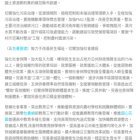
國土資源節約集約模范縣市創建。
切實強化污染治理。從源頭預防、過程控制和末端治理等環節入手，全程加強
污染治理。實施機動車環保標志管理，加強PM2.5監測，改善空氣質量。整治
主要河流沿線排污口，啟動城區老澴河南岸截污管網建設，爭取槐蔭河、澴河
水質不斷改善。提升城區垃圾處理能力，啟動建設垃圾焚燒發電項目。實施“千
村示范萬村整治”工程，控制農村面源污染。
（五
包養管道
）致力于改善民生福祉，切實加強社會建設
強化社會保障。加大投入力度，確保民生支出占地方公共財政預算支出的75%
以上。健全城鄉均等的就業培訓、就業服務、就業援助三大體系，促進弱勢群
體充分就業。擴大五項保險覆蓋面，實現社會保障從制度全覆蓋向人群全覆蓋
轉變。完善市直“三區”“三個一體化、一個新機制”，逐步向縣市區開發區推廣。
建立城鄉低保、五保供養標準自然增長機制，全面實現動態管理。完善造血式
“雙助”長效機制，切實保障弱勢群體基本生活。推進“三房并軌”，完善住房保障
制度體系。鞏固完善住房公積金管理體制。
發展社會事業。突出教育公平，推動優質資源向農村學校和困難群體傾斜。實
施第二期學
包養網
前教育三年行動計劃，促進義務教育均衡發展，推進
甜心花
園
普通高中教育多樣化發展，支持高等院校內涵式發展，加快職教資源整合，
發展成人教育,改善特殊教育辦學條件。提高基本公共衛生服務均等化水平，加
快城鄉基層醫療衛生服務體系建設。擴大縣級公立醫院改革試點。完善重特大
疾病保障和救助機制。完善東城區醫療衛生功能布局。穩定低生育水平，提高