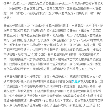
億元企業2家以上，農產品加工總產值增長15%以上。引導承包經營權向專業大
戶、家庭農場、農民專業合作社、農業企業流轉，鼓勵發展規模經營。扎實推
進“一線一點”建設。實施精準扶貧，解決3萬人基本脫貧。開展好新一輪“三萬”
活動。
壯大現代服務業。以“三個加快”推進服務業發展提速、比重提高、水平提升，把
服務業打造成孝感跨越發展的新引擎。編制服務業發展規劃，出臺支持第三產
業發展意見。加快發展生產性服務業。著力建設一批現代物流園區。支持民生
銀行、漢口銀行在孝感設立分支機構，改制重組縣市農商行，新設2-3家村鎮銀
行，推進多層次資本市場建設。大力發展服務外包、信息咨詢、科技研發、電
子商務等新興業態。加快發展生活性服務業。優化城鄉商業網點布局，推進超
市進社區，新增“限上”企業120家。積極發展家政等服務業，探索推進養老產
業、健康服務產業。加快發展文化旅游業。編制完成全市文化旅游產業發展規
劃。挖掘孝文化特有內涵，開發孝感民俗文化資源，強化旅游項目支撐，推進
文化與旅游深度融合，接待游客人數、旅游總收入分別增長17%、18%。
推動重大項目建設。按照提質、增效、升級要求，主動轉變投資增長方式，促
進產業轉型升級。繼續抓好事關孝感發展全局的100個
包養網
重大項目建設，筑
牢發展底盤。準確把握中央和省投資政策導向，積極謀劃一批發展后勁強、帶
動作用大、綜合效益好、打基礎利長遠的好項目。力爭普惠性項目獲得更多份
額，個性化項目取得新突破，項目庫滾動保持1.5萬億元投資規模。加快推進武
漢城市圈環線高速、麻竹高速、107國道改造、孝感火力發電等重大基礎項目建
設。深化領導包保項目責任制，優化項目落戶環境，新開工億元以上項目186