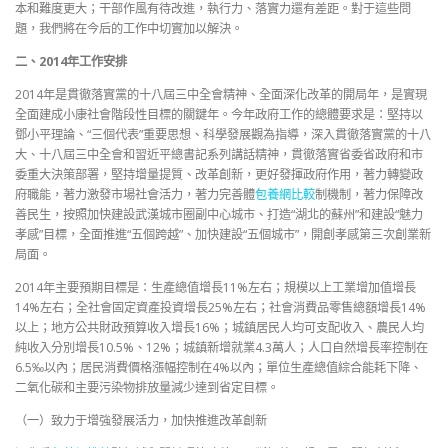
本和難度更大；干部作風有待改進，執行力、落實力還有差距。對于這些問
題，我們將在今后的工作中切實加以解決。
二、2014年工作安排
2014年是貫徹落實黨的十八屆三中全會精神、全面深化改革的開局年，是實現
全面建成小康社會階段性目標的關鍵年。今年政府工作的總體要求是：堅持以
鄧小平理論、“三個代表”重要思想、科學發展觀為指導，深入貫徹落實黨的十八
大、十八屆三中全會和習近平總書記系列講話精神，貫徹落實省委省政府和市
委重大決策部署，堅持增量提質、改革創新，更好發揮政府作用，著力轉變政
府職能，著力激發市場社會活力，著力完善體
包養網比較
制機制，著力保障改
善民生，按照加快建設武漢城市圈副中心城市、打造“湖北的蘇州”和建設“魅力
孝感”目標，全面推進“五個跨越”、加快建設“五個城市”，開創孝感第三次創業新
局面。
2014年主要預期目標是：生產總值增長11%左右；規模以上工業增加值增長
14%左右；全社會固定資產投資增長25%左右；社會消費品零售總額增長14%
以上；地方公共財政預算收入增長16%；城鎮居民人均可支配收入、農民人均
純收入分別增長10.5%、12%；城鎮新增就業4.3萬人；人口自然增長率控制在
6.5‰以內；居民消費價格漲幅控制在4%以內；單位生產總值綜合能耗下降、
二氧化碳和主要污染物排放量減少達到省定目標。
（一）致力于增強發展活力，加快推進改革創新