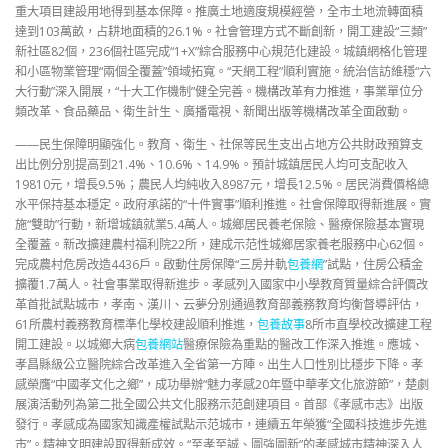
重大項目建設用地得到基本保障。推廣土地適度規模經營，全市土地流轉面積
達到103萬畝，占耕地面積的26.1%。社會管理方式不斷創新，開工建設“三類”
新社區82個，236個社區完成“1+X”綜合服務中心規范化建設。城鎮網格化管理
和小區物業管理“兩個全覆蓋”領域拓寬。“天網工程”順利實施。統治信訪維穩“六
大行動”深入開展，“十大工作機制”健全完善。機構改革有力推進，事業單位分
類改革、食品藥品、衛生計生、廣播電視、新聞出版等機構改革全面啟動。
——民生保障明顯強化。教育、衛生、社保等民生支出占地方公共財政預算支
出比例分別提高到21.4%、10.6%、14.9%。預計城鎮居民人均可支配收入
19810元，增長9.5%；農民人均純收入8987元，增長12.5%。居民消費價格總
水平保持基本穩定。政府承諾的“十件實事”順利推進。社會保障取得新進展。實
施“雙助”行動，新增城鎮就業5.4萬人。城鄉居民養老保險、醫療保險基本實現
全覆蓋。新改擴建農村福利院22所，建成示范性城鄉居家養老服務中心62個。
完成農村危房改造4436戶。啟動住房保障“三房并軌
包養網
”試點，住房公積金
擴覆1.7萬人。社會事業取得新進步。孝感列入國家中小學教育質量綜合評價改
革首批試點城市，孝南、漢川、云夢分別通過教育部義務教育均衡督導評估，
61所農村義務教育標準化學校建設順利推進，
包養故事
8所市直學校改擴建工程
開工建設。以城鄉大病
包養網站
醫療保險為重點的醫改工作深入推進。應城、
孝昌縣級公立醫院綜合改革進入全省第一方陣。出生人口性別比穩步下降。孝
感榮膺“中國孝文化之鄉”，成功舉辦“魅力孝感20年暨中華孝文化旅游節”，楚劇
展演活動列為第二批全國公共文化服務示范創建項目。首部《孝感市志》出版
發行。孝感成為國家知識產權試點示范城市，連續五年榮獲“全國科技進步先進
市”。精神文明建設取得新成效。“至孝至誠、圖強圖新”的孝感城市精神深入人