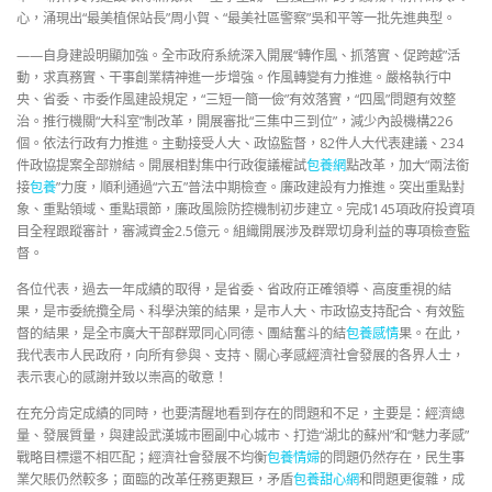
心，涌現出“最美植保站長”周小賀、“最美社區警察”吳和平等一批先進典型。
——自身建設明顯加強。全市政府系統深入開展“轉作風、抓落實、促跨越”活
動，求真務實、干事創業精神進一步增強。作風轉變有力推進。嚴格執行中
央、省委、市委作風建設規定，“三短一簡一儉”有效落實，“四風”問題有效整
治。推行機關“大科室”制改革，開展審批“三集中三到位”，減少內設機構226
個。依法行政有力推進。主動接受人大、政協監督，82件人大代表建議、234
件政協提案全部辦結。開展相對集中行政復議權試
包養網
點改革，加大“兩法銜
接
包養
”力度，順利通過“六五”普法中期檢查。廉政建設有力推進。突出重點對
象、重點領域、重點環節，廉政風險防控機制初步建立。完成145項政府投資項
目全程跟蹤審計，審減資金2.5億元。組織開展涉及群眾切身利益的專項檢查監
督。
各位代表，過去一年成績的取得，是省委、省政府正確領導、高度重視的結
果，是市委統攬全局、科學決策的結果，是市人大、市政協支持配合、有效監
督的結果，是全市廣大干部群眾同心同德、團結奮斗的結
包養感情
果。在此，
我代表市人民政府，向所有參與、支持、關心孝感經濟社會發展的各界人士，
表示衷心的感謝并致以崇高的敬意！
在充分肯定成績的同時，也要清醒地看到存在的問題和不足，主要是：經濟總
量、發展質量，與建設武漢城市圈副中心城市、打造“湖北的蘇州”和“魅力孝感”
戰略目標還不相匹配；經濟社會發展不均衡
包養情婦
的問題仍然存在，民生事
業欠賬仍然較多；面臨的改革任務更艱巨，矛盾
包養甜心網
和問題更復雜，成